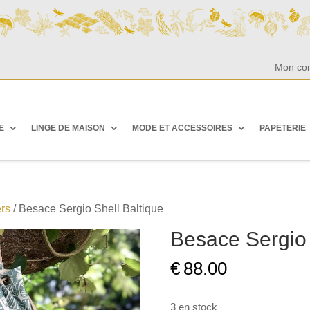
Mon co
E
LINGE DE MAISON
MODE ET ACCESSOIRES
PAPETERIE
rs
/ Besace Sergio Shell Baltique
Besace Sergio 
€
88.00
3 en stock