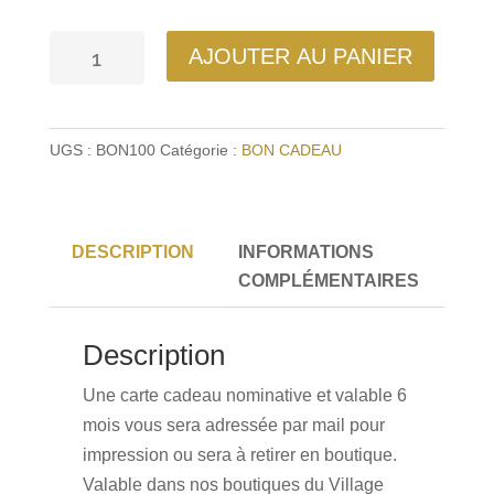
quantité
AJOUTER AU PANIER
de
Bon
cadeau
UGS :
BON100
Catégorie :
BON CADEAU
100
€
DESCRIPTION
INFORMATIONS
COMPLÉMENTAIRES
Description
Une carte cadeau nominative et valable 6
mois vous sera adressée par mail pour
impression ou sera à retirer en boutique.
Valable dans nos boutiques du Village