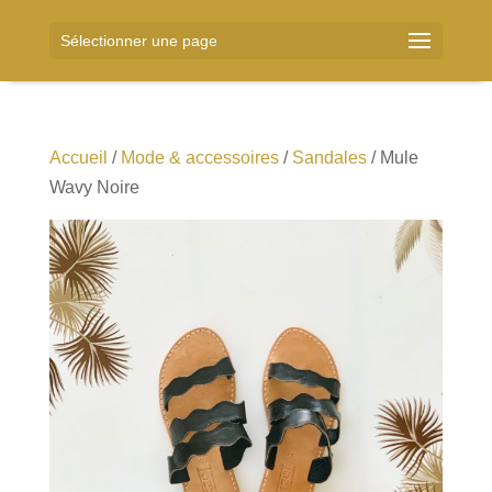
Sélectionner une page
Accueil
/
Mode & accessoires
/
Sandales
/ Mule
Wavy Noire