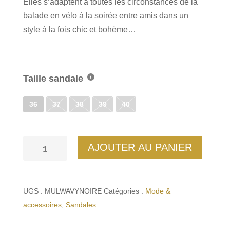
Elles s’adaptent à toutes les circonstances de la
balade en vélo à la soirée entre amis dans un
style à la fois chic et bohème…
Taille sandale
36
37
38
39
40
quantité
AJOUTER AU PANIER
de
Mule
Wavy
UGS :
MULWAVYNOIRE
Catégories :
Mode &
Noire
accessoires
,
Sandales