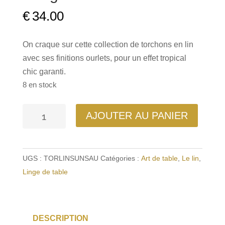
€
34.00
On craque sur cette collection de torchons en lin
avec ses finitions ourlets, pour un effet tropical
chic garanti.
8 en stock
quantité
AJOUTER AU PANIER
de
Torchon
en
UGS :
TORLINSUNSAU
Catégories :
Art de table
,
Le lin
,
Lin
Linge de table
Sunset
Sauge
DESCRIPTION