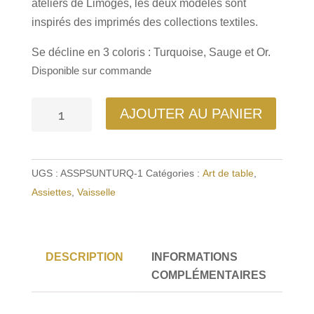
ateliers de Limoges, les deux modèles sont
inspirés des imprimés des collections textiles.
Se décline en 3 coloris : Turquoise, Sauge et Or.
Disponible sur commande
quantité
AJOUTER AU PANIER
de
Assiette
Plate
UGS :
ASSPSUNTURQ-1
Catégories :
Art de table
,
Sunset
Assiettes
,
Vaisselle
Or
DESCRIPTION
INFORMATIONS
COMPLÉMENTAIRES