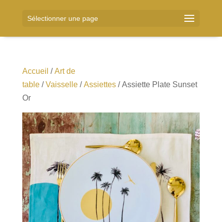
Sélectionner une page
Accueil
/
Art de
table
/
Vaisselle
/
Assiettes
/ Assiette Plate Sunset
Or