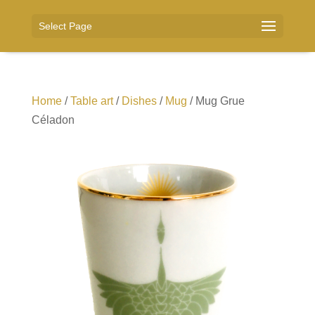
Select Page
Home
/
Table art
/
Dishes
/
Mug
/ Mug Grue
Céladon