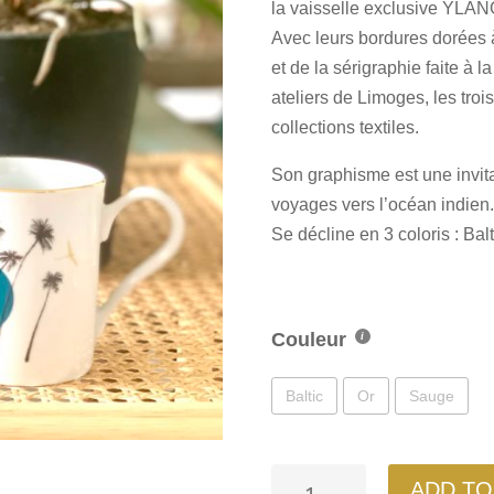
la vaisselle exclusive YLAN
Avec leurs bordures dorées à 
et de la sérigraphie faite à 
ateliers de Limoges, les tro
collections textiles.
Son graphisme est une invit
voyages vers l’océan indien.
Se décline en 3 coloris : Bal
Couleur
Baltic
Or
Sauge
Mug
ADD TO