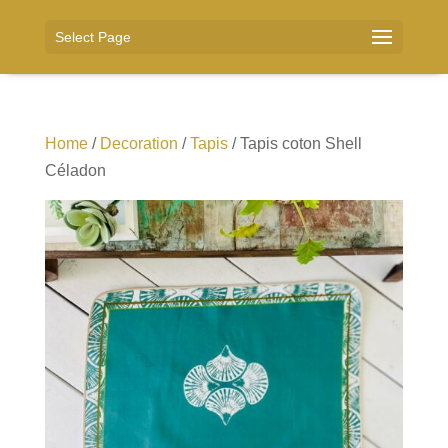
Select Page
Home
/
Decoration
/
Tapis
/ Tapis coton Shell
Céladon